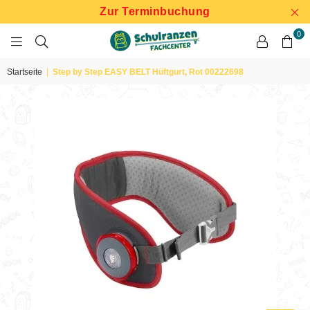
Zur Terminbuchung
0
SCHULRANZEN
FACHCENTER
Startseite
|
Step by Step EASY BELT Hüftgurt, Rot 00222698