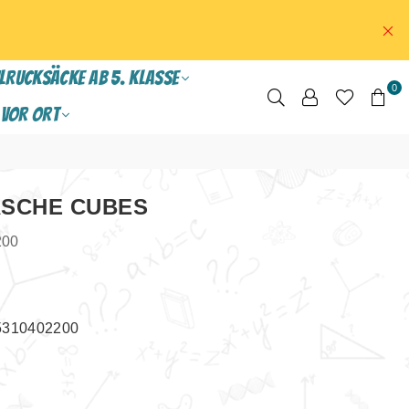
LRUCKSÄCKE ab 5. Klasse
0
VOR ORT
ASCHE CUBES
200
25310402200