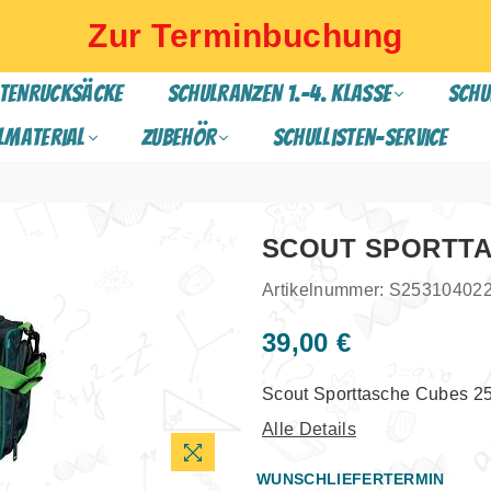
Zur Terminbuchung
TENRUCKSÄCKE
SCHULRANZEN 1.-4. Klasse
SCHU
lmaterial
ZUBEHÖR
Schullisten-Service
SCOUT SPORTT
Artikelnummer:
S25310402
39,00 €
Normaler
Preis
Scout Sporttasche Cubes 
Alle Details
WUNSCHLIEFERTERMIN