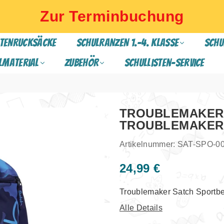
Zur Terminbuchung
TENRUCKSÄCKE
SCHULRANZEN 1.-4. Klasse
SCHU
lmaterial
ZUBEHÖR
Schullisten-Service
TROUBLEMAKER 
TROUBLEMAKER
Artikelnummer:
SAT-SPO-0
24,99 €
Normaler
Preis
Troublemaker Satch Sportb
Alle Details