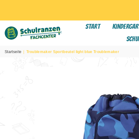
START
KINDERGAR
Schu
SCHULRANZEN
FACHCENTER
Startseite
|
Troublemaker Sportbeutel light blue Troublemaker