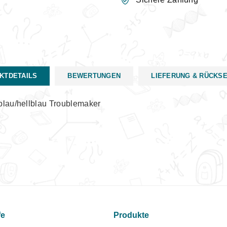
KTDETAILS
BEWERTUNGEN
LIEFERUNG & RÜCKS
 blau/hellblau Troublemaker
fe
Produkte