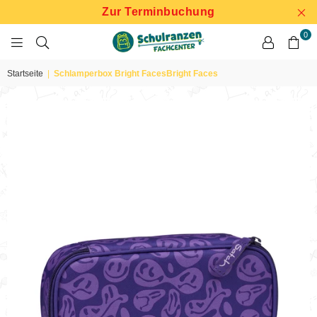
Zur Terminbuchung
0
SCHULRANZEN
FACHCENTER
Startseite
|
Schlamperbox Bright FacesBright Faces