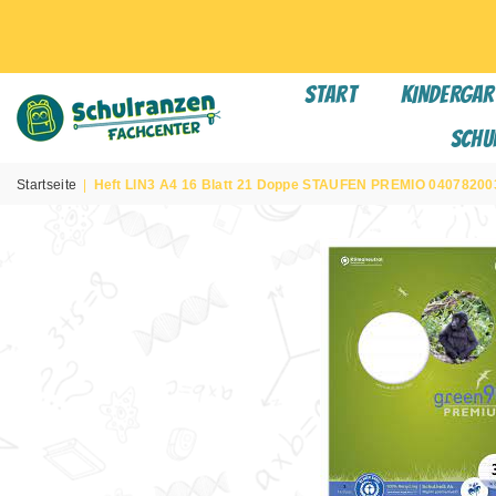
START
KINDERGAR
Schu
SCHULRANZEN
FACHCENTER
Startseite
|
Heft LIN3 A4 16 Blatt 21 Doppe STAUFEN PREMIO 0407820