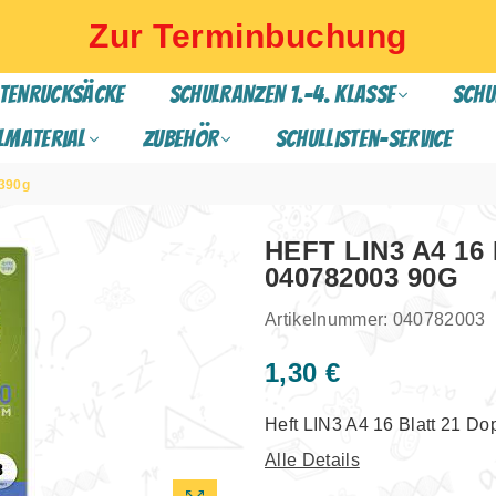
Zur Terminbuchung
TENRUCKSÄCKE
SCHULRANZEN 1.-4. Klasse
SCHU
lmaterial
ZUBEHÖR
Schullisten-Service
0390g
HEFT LIN3 A4 1
040782003 90G
Artikelnummer:
040782003
1,30 €
Normaler
Preis
Heft LIN3 A4 16 Blatt 21 Do
Alle Details