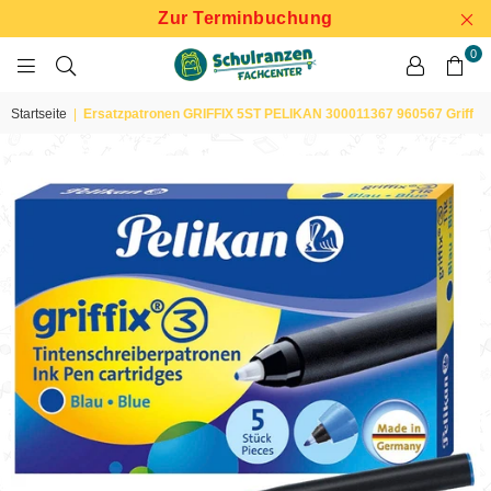
Zur Terminbuchung
0
SCHULRANZEN
FACHCENTER
Startseite
|
Ersatzpatronen GRIFFIX 5ST PELIKAN 300011367 960567 Griff