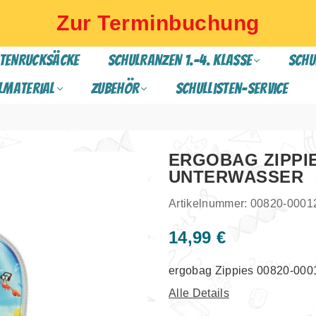
Zur Terminbuchung
TENRUCKSÄCKE
SCHULRANZEN 1.-4. Klasse
SCHU
lmaterial
ZUBEHÖR
Schullisten-Service
ERGOBAG ZIPPIES
UNTERWASSER
Artikelnummer:
00820-0001
14,99 €
Normaler
Preis
ergobag Zippies 00820-0001
Alle Details