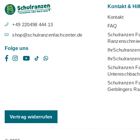
Kontakt & Hil
Kontakt
+49 220498 444 13
FAQ
Schulranzen Fa
shop@schulranzenfachcenter.de
Ranzenschmie
Folge uns
IhrSchulranzen 
Facebook
Instagram
YouTube
TikTok
Whatsapp
IhrSchulranzen
Schulranzen Fa
Untereschbach
Schulranzen Fa
Gerblingers R
Vertrag widerrufen