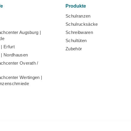
fe
Produkte
Schulranzen
Schulrucksäcke
chcenter Augsburg |
Schreibwaren
de
Schultüten
| Erfurt
Zubehör
 | Nordhausen
chcenter Overath /
chcenter Wertingen |
anzenschmiede