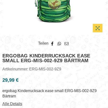
Teilen
ERGOBAG KINDERRUCKSACK EASE
SMALL ERG-MIS-002-9Z9 BÄRTRAM
Artikelnummer:
ERG-MIS-002-9Z9
29,99 €
Normaler
Preis
ergobag Kinderrucksack ease small ERG-MIS-002-9Z9
Bärtram
Alle Details