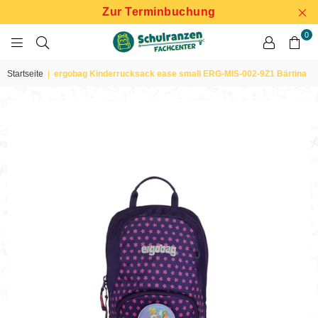
Zur Terminbuchung
0
SCHULRANZEN
FACHCENTER
Startseite
|
ergobag Kinderrucksack ease small ERG-MIS-002-9Z1 Bärtina