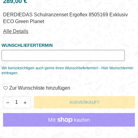
289,00 €
Normaler
Preis
DERDIEDAS Schulranzenset Ergoflex 8505169 Exklusiv
ECO Green Planet
Alle Details
WUNSCHLIEFERTERMIN
Wir berücksichtigen auch gerne ihren Wunschliefertermin! - Hier Wunschtermin
eintragen.
Zur Wunschliste hinzufügen
AUSVERKAUFT
Weitere Bezahlmöglichkeiten