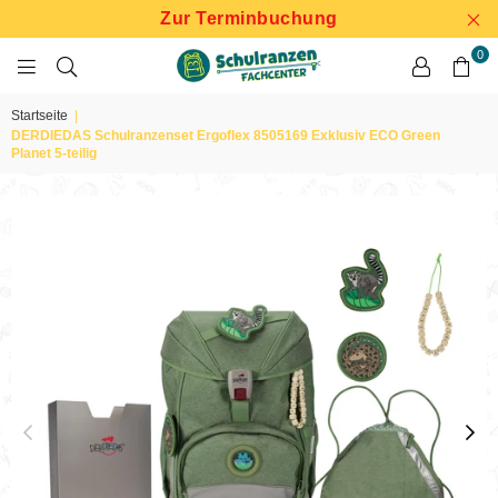
Zur Terminbuchung
0
SCHULRANZEN
FACHCENTER
Startseite
|
DERDIEDAS Schulranzenset Ergoflex 8505169 Exklusiv ECO Green
Planet 5-teilig